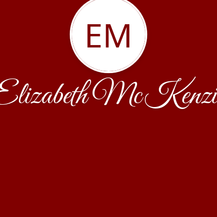
EM
Elizabeth McKenzi